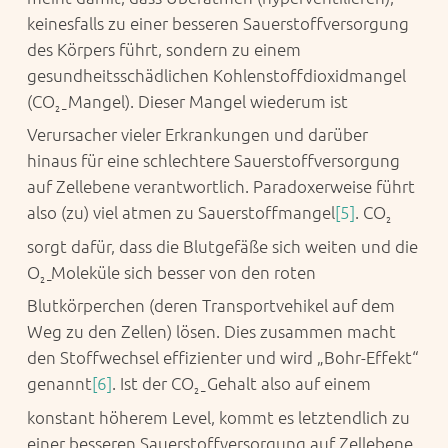
keinesfalls zu einer besseren Sauerstoffversorgung
des Körpers führt, sondern zu einem
gesundheitsschädlichen Kohlenstoffdioxidmangel
(CO
Mangel). Dieser Mangel wiederum ist
2 –
Verursacher vieler Erkrankungen und darüber
hinaus für eine schlechtere Sauerstoffversorgung
auf Zellebene verantwortlich. Paradoxerweise führt
also (zu) viel atmen zu Sauerstoffmangel
[5]
. CO
2
sorgt dafür, dass die Blutgefäße sich weiten und die
O
Moleküle sich besser von den roten
2 –
Blutkörperchen (deren Transportvehikel auf dem
Weg zu den Zellen) lösen. Dies zusammen macht
den Stoffwechsel effizienter und wird „Bohr-Effekt“
genannt
[6]
. Ist der CO
Gehalt also auf einem
2 –
konstant höherem Level, kommt es letztendlich zu
einer besseren Sauerstoffversorgung auf Zellebene