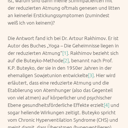
ist, warum sind dann meine Stimmpatienten mit
der reduzierten Atmung oftmals genesen und litten
an keinerlei Erstickungssymptomen (zumindest
weiß ich von keinem)?
Die Antwort fand ich bei Dr. Artour Rakhimov. Er ist
Autor des Buches „Yoga – Die Geheimnisse liegen in
der reduzierten Atmung“
[1]
. Rakhimov bezieht sich
auf die Buteyko-Methode
[2]
, benannt nach Prof.
K.P. Buteyko, der sie in den 1950er Jahren in der
ehemaligen Sowjetunion entwickelte
[3]
. Hier wird
erläutert, dass eine reduzierte Atmung und die
Etablierung von Atemhunger (also das Gegenteil
von viel atmen) auf körperlicher und psychischer
Ebene gesundheitsförderliche Effekte erzielt
[4]
und
sogar heilende Wirkungen zeitigt. Buteyko spricht
vom Chronic Hyperventilation Syndrome (CHS) und
meint damit, dass Überatmen (hyperventilieren),